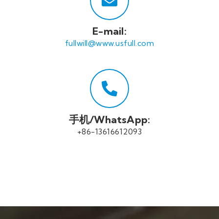
E-mail:
fullwill@www.usfull.com
手机/WhatsApp:
+86-
13616612093