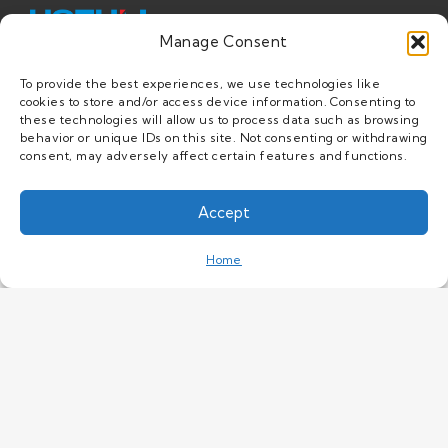
Manage Consent
USFULL专注于变频驱动器、太阳能抽水变频器及直流
To provide the best experiences, we use technologies like
cookies to store and/or access device information. Consenting to
配件。产品技术研发不断更新，设计已获得专利保护。
these technologies will allow us to process data such as browsing
behavior or unique IDs on this site. Not consenting or withdrawing
consent, may adversely affect certain features and functions.
English
Accept
This website uses cookies to improve your
官网首页
experience. If you continue to use this site, you
OK
Home
agree with it.
Privacy Policy
主页
产品
定制服务
解决方案
关于我们
资源