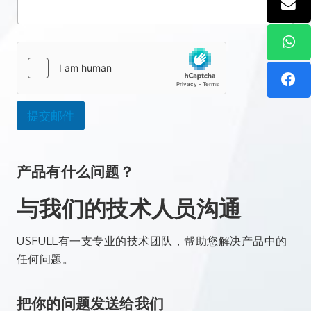
箱
信
或
账
者
号
微
联
信
系
账
方
号
式
名
*
字
提交邮件
产品有什么问题？
与我们的技术人员沟通
USFULL有一支专业的技术团队，帮助您解决产品中的
任何问题。
把你的问题发送给我们