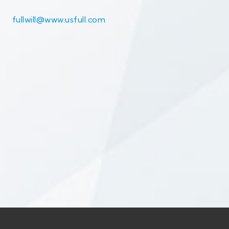
fullwill@www.usfull.com