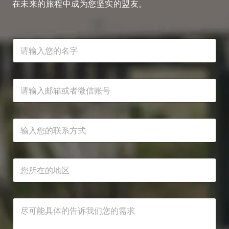
在未来的旅程中成为您坚实的盟友。
名
字
*
邮
箱
或
者
微
联
信
系
账
方
号
式
*
*
*
所
需
在
求
地
*
区
*
需
求
*