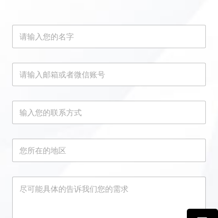
名
字
*
邮
箱
或
者
微
联
信
系
账
方
号
式
*
*
所
在
地
区
联
邮
*
需
系
箱
求
方
或
*
式
者
邮
微