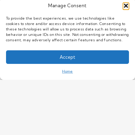
Manage Consent
定制服务
解决方案
To provide the best experiences, we use technologies like
cookies to store and/or access device information. Consenting to
关于我们
these technologies will allow us to process data such as browsing
资源
behavior or unique IDs on this site. Not consenting or withdrawing
consent, may adversely affect certain features and functions.
新闻
人才发展
Accept
联系我们
This website uses cookies to improve your
experience. If you continue to use this site, you
OK
Home
agree with it.
Privacy Policy
产品
太阳能水泵变频器
变频器
太阳能光伏设备