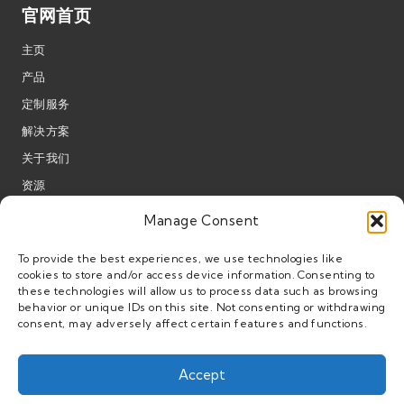
官网首页
主页
产品
定制服务
解决方案
关于我们
资源
新闻
Manage Consent
人才发展
To provide the best experiences, we use technologies like
联系我们
cookies to store and/or access device information. Consenting to
these technologies will allow us to process data such as browsing
behavior or unique IDs on this site. Not consenting or withdrawing
consent, may adversely affect certain features and functions.
产品
Accept
太阳能水泵变频器
This website uses cookies to improve your