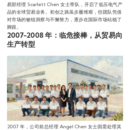
易部经理 Scarlett Chen 女士带队，开启了低压电气产
品的全球贸易业务。初创之路虽步履维艰，但团队凭借
对市场的敏锐洞察与不懈努力，逐步在国际市场站稳了
脚跟。
2007-2008 年：临危接棒，从贸易向
生产转型
2007 年，公司前总经理 Angel Chen 女士因需处理其