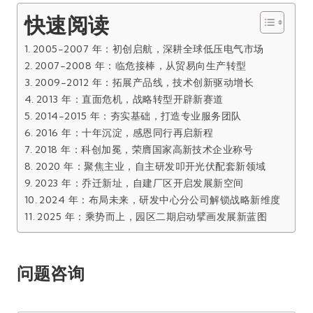
快速阅读
2005-2007 年：初创启航，深耕全球低压电气市场
2007-2008 年：临危接棒，从贸易向生产转型
2009-2012 年：拓展产品线，技术创新驱动增长
2013 年：直面危机，战略转型开辟新赛道
2014-2015 年：夯实基础，打造专业服务团队
2016 年：十年沉淀，感恩同行再启新程
2018 年：科创加冕，荣膺国家高新技术企业称号
2020 年：聚焦主业，自主研发叩开光伏配套新领域
2023 年：乔迁新址，自建厂区开启发展新空间
2024 年：布局未来，研发中心分公司解锁战略新维度
2025 年：乘势而上，园区二期启动擘画发展新蓝图
问题咨询
所