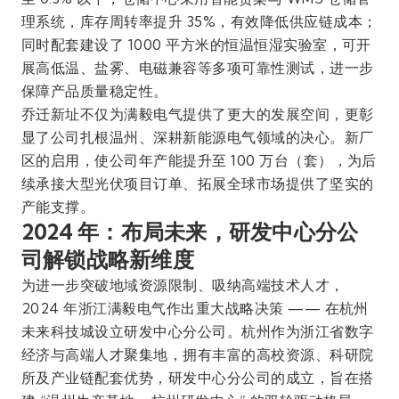
理系统，库存周转率提升 35%，有效降低供应链成本；
同时配套建设了 1000 平方米的恒温恒湿实验室，可开
展高低温、盐雾、电磁兼容等多项可靠性测试，进一步
保障产品质量稳定性。
乔迁新址不仅为满毅电气提供了更大的发展空间，更彰
显了公司扎根温州、深耕新能源电气领域的决心。新厂
区的启用，使公司年产能提升至 100 万台（套），为后
续承接大型光伏项目订单、拓展全球市场提供了坚实的
产能支撑。
2024 年：布局未来，研发中心分公
司解锁战略新维度
为进一步突破地域资源限制、吸纳高端技术人才，
2024 年浙江满毅电气作出重大战略决策 —— 在杭州
未来科技城设立研发中心分公司。杭州作为浙江省数字
经济与高端人才聚集地，拥有丰富的高校资源、科研院
所及产业链配套优势，研发中心分公司的成立，旨在搭