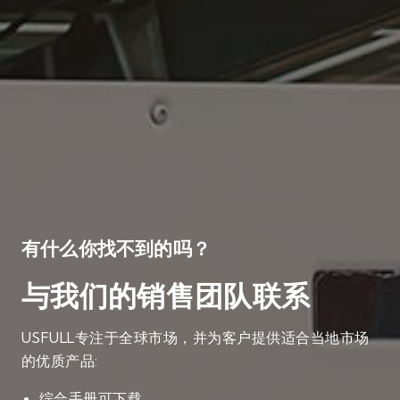
有什么你找不到的吗？
与我们的销售团队联系
USFULL专注于全球市场，并为客户提供适合当地市场
的优质产品:
综合手册可下载