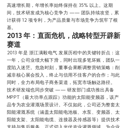
高速增长期，年增长率始终保持在 35% 以上。这期
间，技术研发成为核心竞争力 —— 团队持续攻坚，累
计获得 12 项专利，为产品质量与市场竞争力筑牢了根
基。
2013 年：直面危机，战略转型开辟新
赛道
2013 年是 浙江满毅电气 发展历程中的关键转折点：这
一年，公司业绩大幅下滑，同时出现多笔坏账，团队一
度陷入迷茫。危急时刻，董事会果断调整营销策略：削
减非核心展会投入，终止与信用不佳客户的合作；与此
同时，全力布局电子商务渠道，拓宽市场触达路径。
技术研发端也同步突破 —— 研发部门成功推出具备
MPPT（最大功率点跟踪）功能的太阳能变频器，该产
品专为农业灌溉场景设计。不仅如此，公司还为整套太
阳能灌溉系统（涵盖太阳能电池板、水泵、变频器、太
阳能支架、太阳能电缆、连接器及传感器等）提供技术
支持与售后服务，正式切入光伏农业灌溉领域，为企业