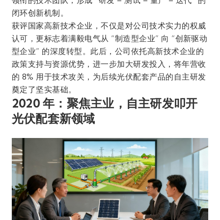
领衔的技术团队，形成 “研发 – 测试 – 量产 – 迭代” 的
闭环创新机制。
获评国家高新技术企业，不仅是对公司技术实力的权威
认可，更标志着满毅电气从 “制造型企业” 向 “创新驱动
型企业” 的深度转型。此后，公司依托高新技术企业的
政策支持与资源优势，进一步加大研发投入，将年营收
的 8% 用于技术攻关，为后续光伏配套产品的自主研发
奠定了坚实基础。
2020 年：聚焦主业，自主研发叩开
光伏配套新领域