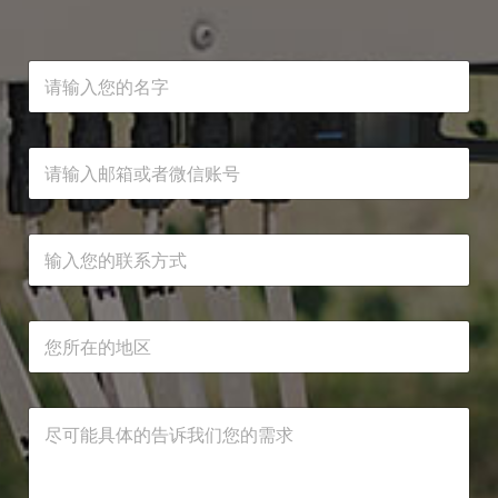
名
字
*
邮
箱
或
者
微
联
信
系
账
方
号
式
*
*
*
所
*
在
*
地
区
邮
*
需
箱
求
或
*
者
微