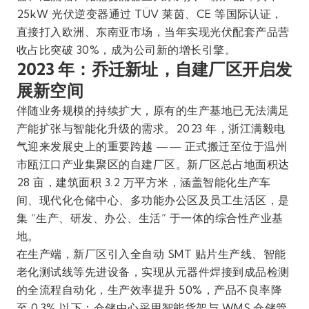
25kW 光伏逆变器通过 TÜV 莱茵、CE 等国际认证，
直接打入欧洲、东南亚市场，当年实现光伏配套产品营
收占比突破 30%，成为公司新的增长引擎。
2023 年：乔迁新址，自建厂区开启发
展新空间
伴随业务规模的持续扩大，原有的生产基地已无法满足
产能扩张与智能化升级的需求。2023 年，浙江满毅电
气迎来发展史上的重要跨越 —— 正式搬迁至位于温州
市瓯江口产业集聚区的自建厂区。新厂区总占地面积达
28 亩，建筑面积 3.2 万平方米，涵盖智能化生产车
间、现代化仓储中心、多功能办公区及员工生活区，是
集 “生产、研发、办公、生活” 于一体的综合性产业基
地。
在生产端，新厂区引入全自动 SMT 贴片生产线、智能
老化测试线等先进设备，实现从元器件焊接到成品检测
的全流程自动化，生产效率提升 50%，产品不良率降
至 0.3% 以下；仓储中心采用智能货架与 WMS 仓储管