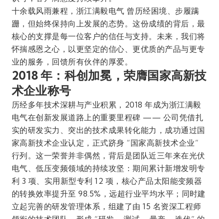
十余载风雨兼程，浙江满毅电气 曾历经困境、步履蹒
跚，但始终保持向上发展的态势。这份成绩的背后，最
核心的支撑是每一位客户的信任与支持。未来，我们将
怀揣感恩之心，以更坚定的信心、更优质的产品与更专
业的服务，回馈所有伙伴的厚爱。
2018 年：科创加冕，荣膺国家高新技
术企业称号
历经多年技术深耕与产业积累，2018 年成为浙江满毅
电气在创新发展道路上的重要里程碑 —— 公司凭借扎
实的研发实力、突出的技术成果转化能力，成功通过国
家高新技术企业认定，正式跻身 “国家高新技术企业”
行列。这一荣誉并非偶然，背后是团队近三年来在光伏
电气、低压变频领域的持续攻坚：期间累计新增发明专
利 3 项、实用新型专利 12 项，核心产品太阳能变频器
的转换效率提升至 98.5%，远超行业平均水平；同时建
立起完善的研发管理体系，组建了由 15 名资深工程师