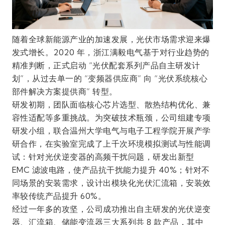
随着全球新能源产业的加速发展，光伏市场需求迎来爆
发式增长。2020 年，浙江满毅电气基于对行业趋势的
精准判断，正式启动 “光伏配套系列产品自主研发计
划”，从过去单一的 “变频器供应商” 向 “光伏系统核心
部件解决方案提供商” 转型。
研发初期，团队面临核心芯片选型、散热结构优化、兼
容性适配等多重挑战。为突破技术瓶颈，公司组建专项
研发小组，联合温州大学电气与电子工程学院开展产学
研合作，在实验室完成了上千次环境模拟测试与性能调
试：针对光伏逆变器的高频干扰问题，研发出新型
EMC 滤波电路，使产品抗干扰能力提升 40%；针对不
同场景的安装需求，设计出模块化光伏汇流箱，安装效
率较传统产品提升 60%。
经过一年多的攻坚，公司成功推出自主研发的光伏逆变
器、汇流箱、储能变流器三大系列共 8 款产品，其中