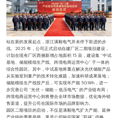
站在新的发展起点，浙江满毅电气并未停下前进的步
伐。2025 年，公司正式启动自建厂区二期项目建设，
计划在现有厂区西侧新增占地面积 15 亩，建设集 “中试
基地、储能模组生产线、跨境电商运营中心” 于一体的
综合性园区。其中，中试基地将重点解决光伏储能产品
从实验室到量产的技术转化难题，加速科研成果落地；
储能模组生产线投产后，可实现年产能 5GWh，进一
步完善公司 “光伏 – 储能 – 低压电气” 的产业链布局；
跨境电商运营中心则将整合全球市场数据，优化海外销
售渠道，提升公司在国际市场的品牌影响力。
园区二期项目的启动，不仅是满毅电气扩大产能、延伸
产业链的重要举措，更是公司响应国家 “双碳” 战略、