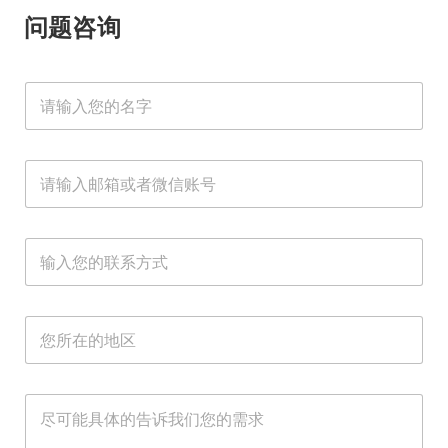
问题咨询
名
字
*
邮
箱
或
者
邮
邮
微
联
箱
箱
信
系
或
或
账
方
者
者
号
式
微
微
*
*
所
信
信
在
账
账
地
号
号
区
*
联
*
需
需
系
求
求
方
*
式