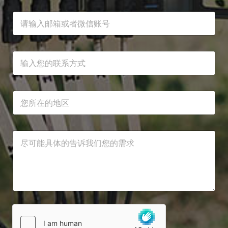
邮
箱
或
者
需
所
微
联
求
在
信
系
*
地
账
方
邮
区
号
式
箱
联
*
*
所
或
系
在
者
方
地
微
式
区
信
需
*
需
账
求
求
号
*