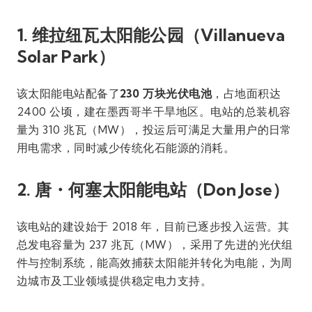
1. 维拉纽瓦太阳能公园（Villanueva
Solar Park）
该太阳能电站配备了
230 万块光伏电池
，占地面积达
2400 公顷，建在墨西哥半干旱地区。电站的总装机容
量为 310 兆瓦（MW），投运后可满足大量用户的日常
用电需求，同时减少传统化石能源的消耗。
2. 唐・何塞太阳能电站（Don Jose）
该电站的建设始于 2018 年，目前已逐步投入运营。其
总发电容量为 237 兆瓦（MW），采用了先进的光伏组
件与控制系统，能高效捕获太阳能并转化为电能，为周
边城市及工业领域提供稳定电力支持。