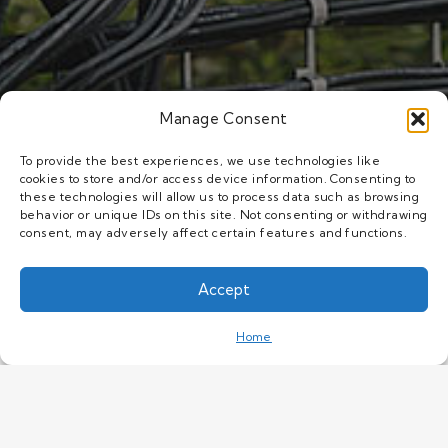
Manage Consent
To provide the best experiences, we use technologies like
cookies to store and/or access device information. Consenting to
these technologies will allow us to process data such as browsing
behavior or unique IDs on this site. Not consenting or withdrawing
consent, may adversely affect certain features and functions.
Accept
This website uses cookies to improve your
experience. If you continue to use this site, you
OK
Home
agree with it.
Privacy Policy