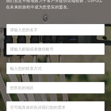
我们坚定不移地致力于客户并提供尖端创新，USFULL
在未来的旅程中成为您坚实的盟友。
名
字
*
所
邮
在
箱
地
或
区
者
联
邮
微
联
系
箱
信
系
方
或
账
方
式
者
号
式
邮
微
*
*
所
箱
信
在
或
账
地
者
号
区
微
名
*
信
需
字
账
求
联