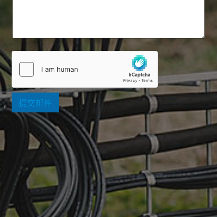
号
*
系
方
式
提交邮件