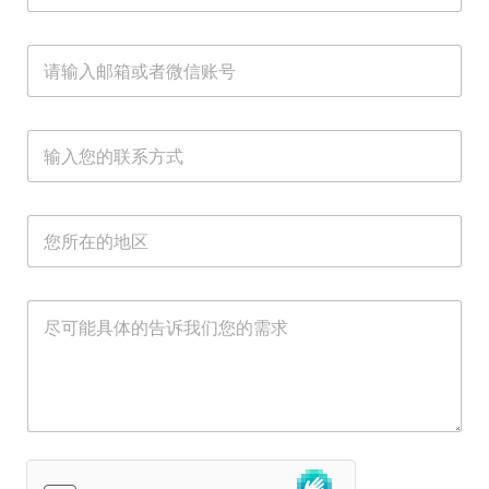
*
系
式
方
联
邮
式
系
箱
名
方
或
字
式
者
*
微
联
信
系
账
方
号
式
*
*
所
在
地
区
*
需
求
*