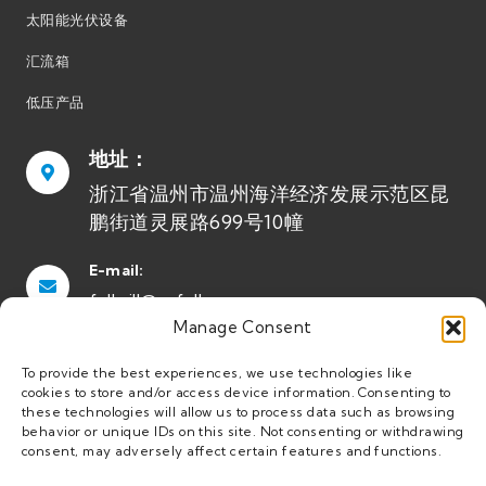
太阳能光伏设备
汇流箱
低压产品
地址：
浙江省温州市温州海洋经济发展示范区昆
鹏街道灵展路699号10幢
E-mail:
fullwill@usfull.com
Manage Consent
手机/WhatsApp:
To provide the best experiences, we use technologies like
+86-13616612093
cookies to store and/or access device information. Consenting to
these technologies will allow us to process data such as browsing
behavior or unique IDs on this site. Not consenting or withdrawing
consent, may adversely affect certain features and functions.