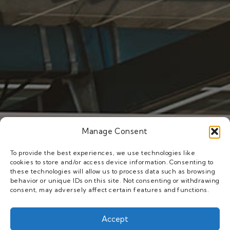
Manage Consent
有什么你找不到的吗？
To provide the best experiences, we use technologies like
cookies to store and/or access device information. Consenting to
these technologies will allow us to process data such as browsing
欢迎联系我们
behavior or unique IDs on this site. Not consenting or withdrawing
consent, may adversely affect certain features and functions.
USFULL专注于全球市场，并为客户提供适合当地市场
的优质产品:
Accept
This website uses cookies to improve your