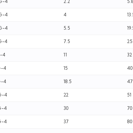
G-4
2.2
5.
G-4
4
13
G-4
5.5
19
G-4
7.5
25
G-4
11
32
G-4
15
40
G-4
18.5
47
G-4
22
51
G-4
30
70
G-4
37
80