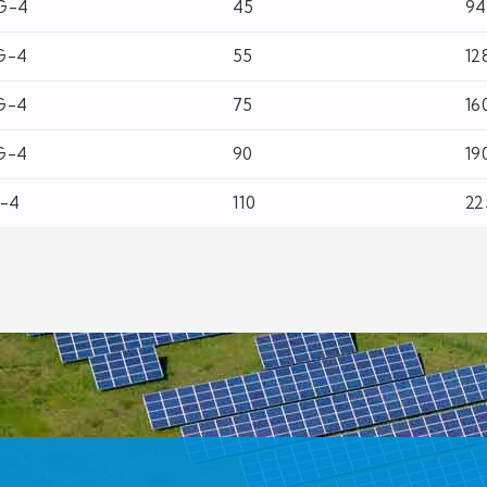
G-4
45
94
G-4
55
12
G-4
75
16
G-4
90
19
G-4
110
22