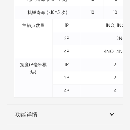
机械寿命 (×10^5 次)
10
10
主触点数量
1P
1NO, 1NC
2P
2NO, 
4P
4NO, 4NC,
宽度(9毫米模
1P
2
块)
2P
2
4P
4
功能详情