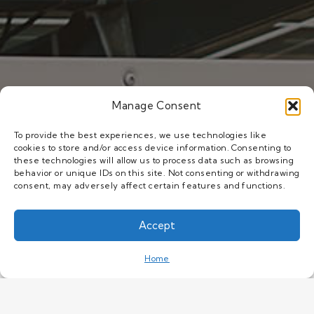
Manage Consent
有什么你找不到的吗？
To provide the best experiences, we use technologies like
欢迎联系我们
cookies to store and/or access device information. Consenting to
these technologies will allow us to process data such as browsing
behavior or unique IDs on this site. Not consenting or withdrawing
USFULL专注于全球市场，并为客户提供适合当地市场
consent, may adversely affect certain features and functions.
的优质产品:
Accept
综合手册可下载
This website uses cookies to improve your
1-3年质量保证
experience. If you continue to use this site, you
OK
Home
agree with it.
Privacy Policy
闪电般的交付
支持OEM & ODM