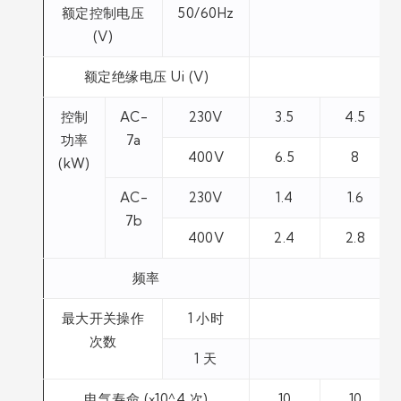
额定控制电压
50/60Hz
(V)
额定绝缘电压 Ui (V)
控制
AC-
230V
3.5
4.5
功率
7a
400V
6.5
8
(kW)
AC-
230V
1.4
1.6
7b
400V
2.4
2.8
频率
5
最大开关操作
1 小时
次数
1 天
电气寿命 (×10^4 次)
10
10